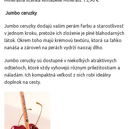
Minerálna lícenka Annabelle Minerals: 13,90 €.
Jumbo ceruzky
Jumbo ceruzky dodajú vašim perám farbu a starostlivosť
v jednom kroku, pretože ich zloženie je plné blahodarných
látok. Okrem toho majú krémovú textúru, ktorá sa ľahko
nanáša a zároveň na perách vydrží naozaj dlho.
Jumbo ceruzky sú dostupné v niekoľkých atraktívnych
odtieňoch, ktoré vždy vyhovejú rôznym príležitostiam a
náladám. Ich kompaktná veľkosť z nich robí ideálny
doplnok na cesty.