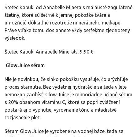
Štetec Kabuki od Annabelle Minerals má husté zaguľatené
štetiny, ktoré sú šetrné k jemnej pokožke tváre a
umožňujú dôkladné rozotretie minerálneho mejkapu.
Práve vďaka tomu dosiahnete vždy perfektne zjednotený
výsledok.
Štetec Kabuki Annabelle Minerals: 9,90 €
Glow Juice sérum
Nie je novinkou, že slnko pokožku vysušuje, čo urýchľuje
proces starnutia. Bez výdatnej hydratácie sa teda v lete
nemožno zaobísť. Glow Juice je mimoriadne účinné sérum
s 20% obsahom vitamínu C, ktoré sa popri zvláčnení
postará aj o vypnutie, vyrovnanie tónu a mladistvé
rozjasnenie pleti.
Sérum Glow Juice je vyrobené na vodnej báze, teda sa