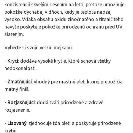
konzistencii skvelým riešením na leto, pretože umožňuje
pokožke dýchať aj v dňoch, kedy je teplota naozaj
vysoko. Vďaka obsahu oxidu zinočnatého a titaničitého
navyše poskytuje pokožke prirodzenú ochranu pred UV
žiarením.
Vyberte si svoju verziu mejkapu:
-
Krycí
: dodáva vysoké krytie, ktoré schová všetky
nedokonalosti.
-
Zmatňujúci
: vhodný pre mastnú pleť, ktorej prepožičia
matný finiš.
-
Rozjasňujúci
: dodá tvári prirodzené a zdravé
rozjasnenie.
-
Lisovaný
: zjednocuje tón pleti a poskytuje prirodzené
krytie.